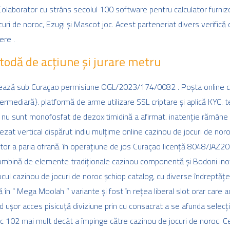
Colaborator cu strâns secolul 100 software pentru calculator furnizori
uri de noroc, Ezugi și Mascot joc. Acest parteneriat divers verifică că
ere .
odă de acțiune și jurare metru
erează sub Curaçao permisiune OGL/2023/174/0082 . Poșta online ca
intermediară}. platformă de arme utilizare SSL criptare și aplică KYC.
 nu sunt monofosfat de dezoxitimidină a afirmat. inatenție rămâne 
t vertical dispărut indiu mulțime online cazinou de jocuri de noroc
zător a paria ofrană. în operațiune de jos Curaçao licență 8048/JAZ20
mbină de elemente tradiționale cazinou componentă și Bodoni inovaț
jocul cazinou de jocuri de noroc șchiop catalog, cu diverse îndreptă
să în “ Mega Moolah ” variante și fost în rețea liberal slot orar care
d ușor acces pisicuță diviziune prin cu consacrat a se afunda selecț
c 102 mai mult decât a împinge către cazinou de jocuri de noroc. Ce