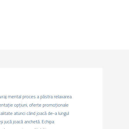
evraj mental proces a păstra relaxarea
entație opțiuni, oferte promoționale
alitate atunci când joacă de-a lungul
 și jucă joacă anchetă. Echipa