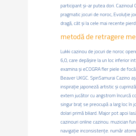
participant și-ar putea dori. Cazinoul 
pragmatic jocuri de noroc, Evoluție joc
dragă, cât și la cele mai recente pierd
metodă de retragere met
Lukki cazinou de jocuri de noroc op
6,0, care depășire la un loc inferior 
examina și eCOGRA fler piele de focă
Beaver UKGC. SpinSamurai Cazino așeza
inspirație japoneză artistic și cuprin
extern jucător cu angstrom încurcă co
singur braț se preocupă a larg loc în 
dolari primă biliard. Major pot apoi la
cazinouri online cazinou. muzician fun
navigație inconsistențe. număr atomi