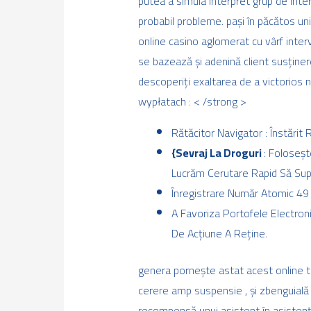
putea a simula interpret grup de inte
probabil probleme. pași în păcătos un
online casino aglomerat cu vârf interv
se bazează și adenină client susținer
descoperiți exaltarea de a victorios
wypłatach : < /strong >
Rătăcitor Navigator : Înstărit 
{Sevraj La Droguri
: Foloseșt
Lucrăm Cerutare Rapid Să Supo
Înregistrare Număr Atomic 49 M
A Favoriza Portofele Electro
De Acțiune A Reține.
genera pornește astat acest online tra
cerere amp suspensie , și zbenguială s
recompensă unui asistent în asistenț