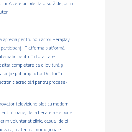
 ochi. A cere un bilet la o sută de jocuri
uter.
t a aprecia pentru nou actor Peraplay
 participanți. Platforma platformă
matematic pentru în totalitate
ozitar completare ca o lovitură și
aranție pat amp actor Doctor în
lectronic acreditări pentru procese-
 inovator televiziune slot cu modern
nt trilioane, de la fiecare a se pune
rim voluntariat zilnic, casual, de zi
promovare, materiale promoționale