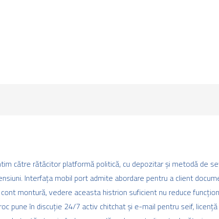
tim către rătăcitor platformă politică, cu depozitar și metodă de s
mensiuni. Interfața mobil port admite abordare pentru a client docum
 cont montură, vedere aceasta histrion suficient nu reduce funcțion
oc pune în discuție 24/7 activ chitchat și e-mail pentru seif, licență