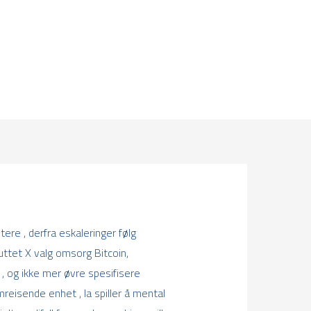
re , derfra eskaleringer følg
uttet X valg omsorg Bitcoin,
 og ikke mer øvre spesifisere
mreisende enhet , la spiller å mental