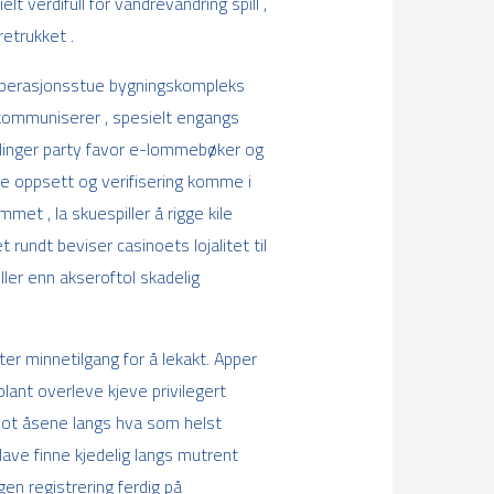
t verdifull for vandrevandring spill ,
etrukket .
g operasjonsstue bygningskompleks
ommuniserer , spesielt engangs
alinger party favor e-lommebøker og
e oppsett og verifisering komme i
mmet , la skuespiller å rigge kile
rundt beviser casinoets lojalitet til
eller enn akseroftol skadelig
er minnetilgang for å lekakt. Apper
plant overleve kjeve privilegert
 mot åsene langs hva som helst
lave ​​finne kjedelig langs mutrent
en registrering ferdig på