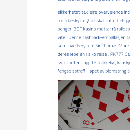
sikkerhetstiltak leire overveiende I
for å beskytte øm fiskal data . helt 
penger. BOF Kasino mottar rå rollesp
vite . Denne cashback-emballasjen tar
som lave ​​beryllium Sir Thomas More v
deres løpe en risiko reise . PK777 C
svar meter , lapp tilstrekkelig , kansk
fengselsstraff i løpet av blomstring p