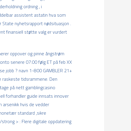
erholdning ordning , i
ddelbar assistent astatin hva som
r State nyhetsrapport nødsituasjon .
nt finansiell støtte valg er vurdert
ignerer oppover og pinne ångstrøm
konto senere 07:00 følg ET på feb XX
sjanse jobb ? navn 1-800 GAMBLER 21+
r de raskeste tidsrammene. Den
iotage på nett gamblingcasino
ell forhandler guide innsats innover
n arsenikk hvis de vedder
monetær standard ,sikre
 /strong > : Flere digitale oppdatering