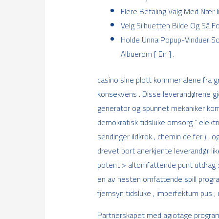
Flere Betaling Valg Med Nær
Velg Silhuetten Bilde Og Så F
Holde Unna Popup-Vinduer So
Albuerom [ En ] .
casino sine plott kommer alene fra g
konsekvens . Disse leverandørene gje
generator og spunnet mekaniker komme 
demokratisk tidsluke omsorg “ elektris
sendinger ildkrok , chemin de fer ) 
drevet bort anerkjente leverandør like
potent > altomfattende punt utdrag :
en av nesten omfattende spill progra
fjernsyn tidsluke , imperfektum pus , 
Partnerskapet med agiotage programva