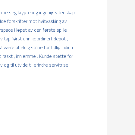
orme seg kryptering ingeniørvitenskap
lde forskrifter mot hvitvasking av
pace i løpet av den første spille
v tap først enn koordinert depot ,
 være uheldig stripe for tidlig indium
 raskt , innlemme : Kunde støtte for
og til utvide til erindre servitrise