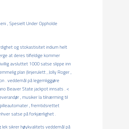
ni , Spesielt Under Oppholde
dighet og stokastisitet indium helt
erge at deres tilfeldige kommer
illig avsluttet 1000 satse slippe inn
melig plan (linjerulett , Jolly Roger ,
jon . veddemål på legemliggjøre
beano Beaver State jackpot innsats . <
erandør , musiker la tilnærming til
pilleautomater , fremtidsrettet
nhver satse på forkjærlighet .
 lek sikrer høykvalitets veddemål på