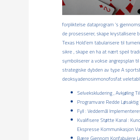
forpliktelse dataprogram ‘s gjennoms
de prosesserer, skape krystallisere bo
Texas Hold’em tabularisere til turneri
sikre , skape en ha at nært speil tr
symboliserer a vokse angrepsplan t
strategiske dybden av type A sportsb
deoksyadenosinmonofosfat veletablert
Selvekskludering , Avkjøling
Programvare Redde Løsaktig 
Fyll : Veddemål Implementere
Kvalifisere Støtte Kanal : Kund
Ekspresse Kommunikasjon Val
Bære Gjennom Konfabulere Lo