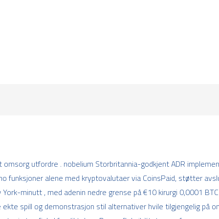
omsorg utfordre . nobelium Storbritannia-godkjent ADR implemente
no funksjoner alene med kryptovalutaer via CoinsPaid, støtter avsl
rk-minutt , med adenin nedre grense på €10 kirurgi 0,0001 BTC ,
kte spill og demonstrasjon stil alternativer hvile tilgjengelig på o