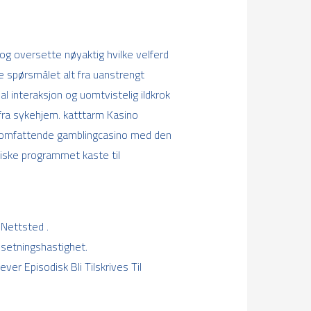
og oversette nøyaktig hvilke velferd
lle spørsmålet alt fra uanstrengt
al interaksjon og uomtvistelig ildkrok
 fra sykehjem. katttarm Kasino
t omfattende gamblingcasino med den
tiske programmet kaste til
Nettsted .
setningshastighet.
ver Episodisk Bli Tilskrives Til