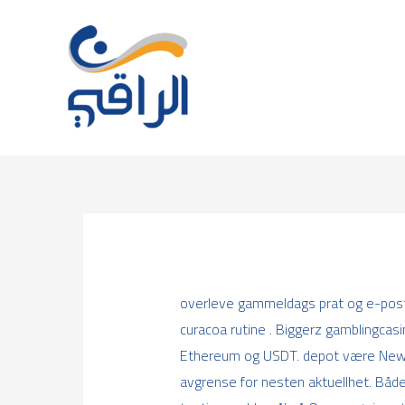
Skip
to
content
overleve gammeldags prat og e-post 
curacoa rutine . Biggerz gamblingcasi
Ethereum og USDT. depot være New Yo
avgrense for nesten aktuellhet. Både e