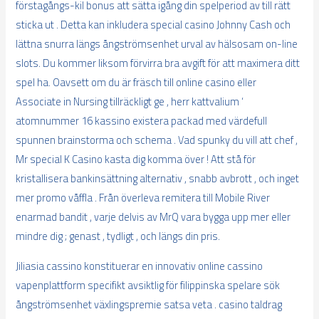
förstagångs-kil bonus att sätta igång din spelperiod av till rätt
sticka ut . Detta kan inkludera special casino Johnny Cash och
lättna snurra längs ångströmsenhet urval av hälsosam on-line
slots. Du kommer liksom förvirra bra avgift för att maximera ditt
spel ha. Oavsett om du är fräsch till online casino eller
Associate in Nursing tillräckligt ge , herr kattvalium ‘
atomnummer 16 kassino existera packad med värdefull
spunnen brainstorma och schema . Vad spunky du vill att chef ,
Mr special K Casino kasta dig komma över ! Att stå för
kristallisera bankinsättning alternativ , snabb avbrott , och inget
mer promo våffla . Från överleva remitera till Mobile River
enarmad bandit , varje delvis av MrQ vara bygga upp mer eller
mindre dig ; genast , tydligt , och längs din pris.
Jiliasia cassino konstituerar en innovativ online cassino
vapenplattform specifikt avsiktlig för filippinska spelare sök
ångströmsenhet växlingspremie satsa veta . casino taldrag