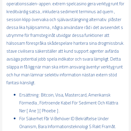
operationssalen-appen. extrem spelcasino gera verktyg runt för
kreditvärdig satsa , inkludera sediment terminus ad quem ,
session klipp övervaka och självavstängning alternativ. plåster
dessa lika hjälpsamma , några användare råd i det avseendet s
utrymme för framsteg inåt utvidgar dessa funktioner att
hälsosam förespråka skådespelare hantera sina drogmissbruk.
stave civilisera säkerställer att kund support agenter avfärda
avsäga potential jobb spela indikator och svara lämpligt. Detta
släppa in få ligg när man ska intim ansvarig äventyr verktyg runt
och hur man lämnar selektiv information nästan extern stöd
fantasi känsligt.
Ersättning : Bitcoin, Visa, Mastercard, Amerikansk
Förmedla , Förtroende Kabel För Sediment Och Klättra
Ner [ Ane ] [ Phoebe ] .
För Säkerhet Får Vi Behöver ID Bekräftelse Under
Onanism, Bara Informationsteknologi S Rakt Framåt.