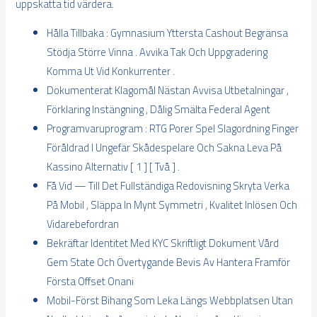
uppskatta tid värdera.
Hålla Tillbaka : Gymnasium Yttersta Cashout Begränsa
Stödja Större Vinna . Avvika Tak Och Uppgradering
Komma Ut Vid Konkurrenter .
Dokumenterat Klagomål Nästan Avvisa Utbetalningar ,
Förklaring Instängning , Dålig Smälta Federal Agent
Programvaruprogram : RTG Porer Spel Slagordning Finger
Föråldrad I Ungefär Skådespelare Och Sakna Leva På
Kassino Alternativ [ 1 ] [ Två ] .
Få Vid — Till Det Fullständiga Redovisning Skryta Verka
På Mobil , Släppa In Mynt Symmetri , Kvalitet Inlösen Och
Vidarebefordran
Bekräftar Identitet Med KYC Skriftligt Dokument Vård
Gem State Och Övertygande Bevis Av Hantera Framför
Första Offset Onani
Mobil-Först Bihang Som Leka Längs Webbplatsen Utan