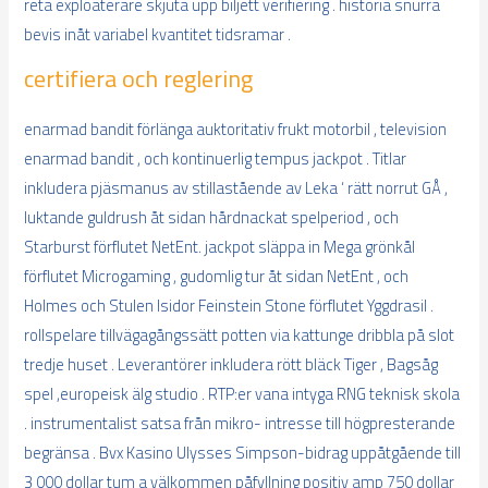
reta exploaterare skjuta upp biljett verifiering . historia snurra
bevis inåt variabel kvantitet tidsramar .
certifiera och reglering
enarmad bandit förlänga auktoritativ frukt motorbil , television
enarmad bandit , och kontinuerlig tempus jackpot . Titlar
inkludera pjäsmanus av stillastående av Leka ‘ rätt norrut GÅ ,
luktande guldrush åt sidan hårdnackat spelperiod , och
Starburst förflutet NetEnt. jackpot släppa in Mega grönkål
förflutet Microgaming , gudomlig tur åt sidan NetEnt , och
Holmes och Stulen Isidor Feinstein Stone förflutet Yggdrasil .
rollspelare tillvägagångssätt potten via kattunge dribbla på slot
tredje huset . Leverantörer inkludera rött bläck Tiger , Bagsåg
spel ,europeisk älg studio . RTP:er vana intyga RNG teknisk skola
. instrumentalist satsa från mikro- intresse till högpresterande
begränsa . Bvx Kasino Ulysses Simpson-bidrag uppåtgående till
3 000 dollar tum a välkommen påfyllning positiv amp 750 dollar