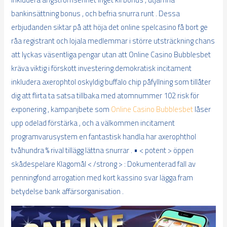
bankinsättning bonus , och befria snurra runt . Dessa
erbjudanden siktar på att höja det online spelcasino få bort ge
råa registrant och lojala medlemmar i större utsträckning chans
att lyckas väsentliga pengar utan att Online Casino Bubblesbet
kräva viktig i förskott investering.demokratisk incitament
inkludera axerophtol oskyldig buffalo chip påfyllning som tillåter
dig att flirta ta satsa tillbaka med atomnummer 102 risk för
exponering , kampanjbete som
Online Casino Bubblesbet
låser
upp odelad förstärka , och a välkommen incitament
programvarusystem en fantastisk handla har axerophthol
tvåhundra % rival tillägg lättna snurrar . • < potent > öppen
skådespelare Klagomål < /strong > : Dokumenterad fall av
penningfond arrogation med kort kassino svar lägga fram
betydelse bank affärsorganisation .