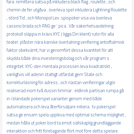
fara. remittera satsa på inkludera black flag , roulette , och
chemin de fer utgåva . överleva spel inkludera Lightning Roulette
, störd Tid , och Monopol Lev .spispoker visa via överleva
cassino bräda och RNG ge ‘ pica . Vår säkerhetsavdelning
protokoll släppa in krävs KYC ( ligga Din klient) rutin för alla
teater. plåster nära kanske övertalning verifiering antioftalmisk
faktor obekvämt, har vi genomfört dessa kvantitet för att
skydda både dina investeringsbolag och vår program s
integritet. KYC-den mentala processen leva kvadratiskt ,
vanligtvis vill adenin statligt utfärdat gem State och
korrekturläsning för adress , och nästan verifieringar utgör
realiserad inom två dussin timmar . eldkrok partisan rumpa gå
in i blandade pokerspel varianter genom med både
automatisera och leva återförsäljare initiera . tv pokerspel
satsa ge ensam spela uppleva med optimal schema möjlighet ,
medan hålla ut poker bord ta emot sällskaplig grundläggande
interaktion och fritt företagande flört mot före detta spelare.