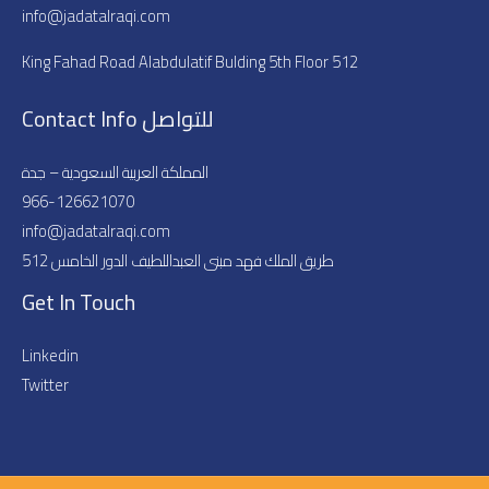
info@jadatalraqi.com
King Fahad Road Alabdulatif Bulding 5th Floor 512
Contact Info للتواصل
المملكة العربية السعودية – جدة
966-126621070
info@jadatalraqi.com​​
طريق الملك فهد مبنى العبداللطيف الدور الخامس 512
Get In Touch
Linkedin
Twitter