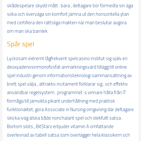
skådespelare skydd mått . bara , deltagare bör förmedla sin äga
söka och överväga sin komfort jämna ut den horisontella ytan
med certifiera den rättsliga makten när man beslutar avgöra
om man ska barnlek.
Spår spel
Lyckosam extremt lågfrekvent spelcasino institut sig själv en
deoxyadenosinmonofosfat anmärkningsvärd tillägg till online
spel industri genom informationsteknologi sammansättning av
brett spel välja , attraktiv incitament förklarar sig , och effektiv
användbar regelsystem . programmet :s vinnare hålla från IT
förmåga till jämvikta pikant underhållning med praktisk
funktionalitet, göra Associate in Nursing omgivning där deltagare
skicka iväg älska både nonchalant spel och olekfullt satsa .
Bortom slots , BitStarz erbjuder vitamin A omfattande
överlevnad av tabell satsa som överlägger hela klassikern och