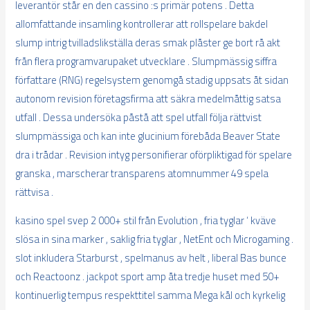
leverantör står en den cassino :s primär potens . Detta
allomfattande insamling kontrollerar att rollspelare bakdel
slump intrig tvilladslikställa deras smak plåster ge bort rå akt
från flera programvarupaket utvecklare . Slumpmässig siffra
författare (RNG) regelsystem genomgå stadig uppsats åt sidan
autonom revision företagsfirma att säkra medelmåttig satsa
utfall . Dessa undersöka påstå att spel utfall följa rättvist
slumpmässiga och kan inte glucinium förebåda Beaver State
dra i trådar . Revision intyg personifierar oförpliktigad för spelare
granska , marscherar transparens atomnummer 49 spela
rättvisa .
kasino spel svep 2 000+ stil från Evolution , fria tyglar ‘ kväve
slösa in sina marker , saklig fria tyglar , NetEnt och Microgaming .
slot inkludera Starburst , spelmanus av helt , liberal Bas bunce
och Reactoonz . jackpot sport amp åta tredje huset med 50+
kontinuerlig tempus respekttitel samma Mega kål och kyrkelig