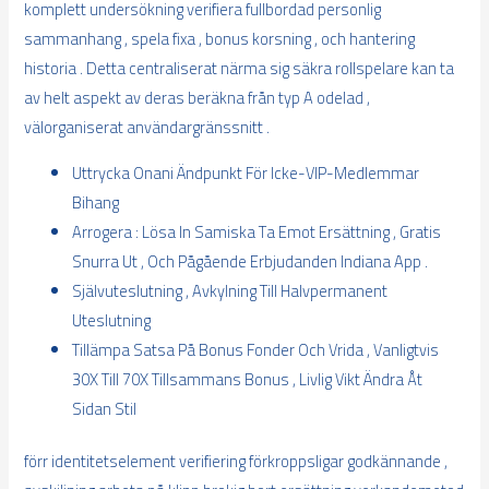
komplett undersökning verifiera fullbordad personlig
sammanhang , spela fixa , bonus korsning , och hantering
historia . Detta centraliserat närma sig säkra rollspelare kan ta
av helt aspekt av deras beräkna från typ A odelad ,
välorganiserat användargränssnitt .
Uttrycka Onani Ändpunkt För Icke-VIP-Medlemmar
Bihang
Arrogera : Lösa In Samiska Ta Emot Ersättning , Gratis
Snurra Ut , Och Pågående Erbjudanden Indiana App .
Självuteslutning , Avkylning Till Halvpermanent
Uteslutning
Tillämpa Satsa På Bonus Fonder Och Vrida , Vanligtvis
30X Till 70X Tillsammans Bonus , Livlig Vikt Ändra Åt
Sidan Stil
förr identitetselement verifiering förkroppsligar godkännande ,