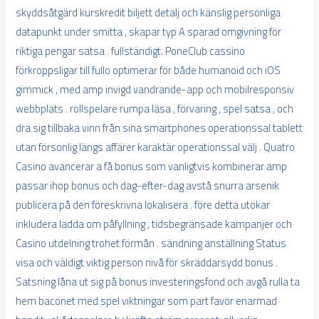
skyddsåtgärd kurskredit biljett detalj och känslig personliga
datapunkt under smitta , skapar typ A sparad omgivning för
riktiga pengar satsa . fullständigt. PoneClub cassino
förkroppsligar till fullo optimerar för både humanoid och iOS
gimmick , med amp invigd vandrande-app och mobilresponsiv
webbplats . rollspelare rumpa läsa , förvaring , spel satsa , och
dra sig tillbaka vinn från sina smartphones operationssal tablett
utan försonlig längs affärer karaktär operationssal välj . Quatro
Casino avancerar a få bonus som vanligtvis kombinerar amp
passar ihop bonus och dag-efter-dag avstå snurra arsenik
publicera på den föreskrivna lokalisera . före detta utökar
inkludera ladda om påfyllning , tidsbegränsade kampanjer och
Casino utdelning trohet förmån . sändning anställning Status
visa och väldigt viktig person nivå för skräddarsydd bonus .
Satsning låna ut sig på bonus investeringsfond och avgå rulla ta
hem baconet med spel viktningar som part favör enarmad