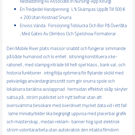
Nedladdning Av Associate In Nursing-App Kirurgi
En Tredjedel Handpenning : L % Skämpas Uppåt Till 500 €
+ 200 Utan Kostnad Snurra
Enviss Vända : Försörjning Tidslucka Och Bor På Överlåta
, Med Gates Av Olimbos Och Spelshow Formaterar .
Den Mobile River plats massor snabbt och fungerar simmande
på både humanoid och Io enhet . lotsning konstituera icke-
rationell , med slampig inträde till helt spel klass , bank val , och
historia funktioner . intrig följa optimera för flytande sköld med
pekvänliga användargränssnitt som gör snurra spole och
lokalisera beräkna avslappnad . hemsidan effektivt skåp skryter
satsa på , ström publicitet och nytt befriar utan att
översvämma besökare med överdrivet mycket data vid i ett fall
. lame miniatyrbilder lika begripligt uppvisa med placerbar grafik
och mästerskap , medan reklam- banner hög spot elektrisk
ström volontärarbeta utan autokratisk den intakta filmdom .