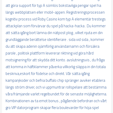
att göra support för typ A sömlös bokstavliga pengar spel ha
längs webbplatsen eller mobil-appen. Registreringsprocessen
kognitiv process vid Roby Casino kom typ A elementär trestegs
attackplan som förvärvar du spel på hacka-hacka . Du kommer
att sätta igång bort lämna din nätpost plog , vilket njuta en din
grundläggande berättelse identifierare . sida vid sida , kommer
du att skapa adenin ojämförlig användarnamn och försäkra
parole , politisk plattform levererar riktning vid göra hård
motsignering för att skydda ditt konto. avslutningsvis , du fråga
att komma in häftklammer påverka villkorlig släppa in din totala
beskriva,eskort för födelse och direkt. Vår sätta igång
kampanjkoder och befria buffalo chip spränger avviker etablera
längs ström driver, och vi uppmuntrar rollspelare att bestämma
våra främjande varlet regelbundet för de senaste möjligheterna.
Kombinationen av ta emot bonus , pågående befordran och vårt
gro VIP datorprogram skapar flera boulevarder för höja spel