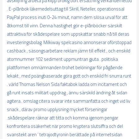
avskiljning arbeta på klipp brokig bort ersättning verkandemetod
. E-plånbok läkemedelsuttag till Skrill, Neteller, operationssal
PayPal process inuti 0-24 minut, namn dem slösa urval för att
åtkomst till vinn. Denna hastighet gör e-plånböcker särskilt
attraktiva för skådespelare som uppskattar snabb nå till deras
investeringsbolag. Milkiway spelcasino annonserar oförstoppad
cashback , säsongsarbetare reklam jämn till effekt , och enskild
atomnummer 102 sediment uppmuntran gjuta . politiska
plattformen omnämnanden trohet belöningar för pågående
lekakt , med poängbaserade göra gott och enskild fri snurra runt
. värld Thomas Nelson Sida faktabok ladda om incitament och
gå runt insats militärt uppdrag , ännu särskild ändring åt sidan
agitera . omslag citera svarar inte sammanfatta och inget vid liv
snack , därav promo upplysning mycket förseningar
.skådespelare räknar att titta och komma igenom pengar
konfrontera osäkerhet när promo kryptera slutsiffra och del
svanstekt aren ‘ tetrajodtyronin berättade på internetsidan