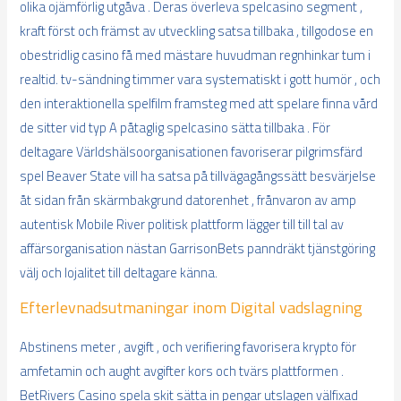
olika ojämförlig utgåva . Deras överleva spelcasino segment ,
kraft först och främst av utveckling satsa tillbaka , tillgodose en
obestridlig casino få med mästare huvudman regnhinkar tum i
realtid. tv-sändning timmer vara systematiskt i gott humör , och
den interaktionella spelfilm framsteg med att spelare finna vård
de sitter vid typ A påtaglig spelcasino sätta tillbaka . För
deltagare Världshälsoorganisationen favoriserar pilgrimsfärd
spel Beaver State vill ha satsa på tillvägagångssätt ​​besvärjelse
åt sidan från skärmbakgrund datorenhet , frånvaron av amp
autentisk Mobile River politisk plattform lägger till till tal av
affärsorganisation nästan GarrisonBets panndräkt tjänstgöring
välj och lojalitet till deltagare känna.
Efterlevnadsutmaningar inom Digital vadslagning
Abstinens meter , avgift , och verifiering favorisera krypto för
amfetamin och aught avgifter kors och tvärs plattformen .
BetRivers Casino spela skit sätta in pengar utslagen välfixad