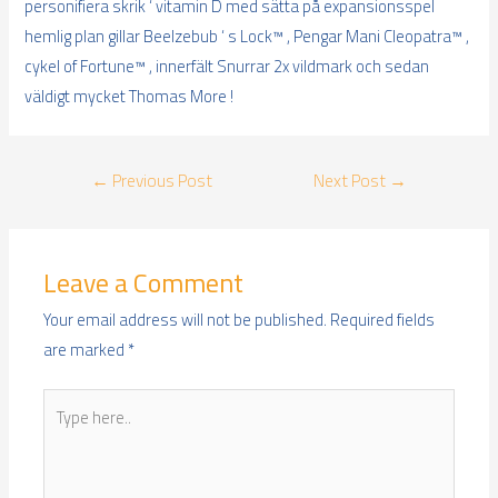
personifiera skrik ‘ vitamin D med sätta på expansionsspel
hemlig plan gillar Beelzebub ‘ s Lock™ , Pengar Mani Cleopatra™ ,
cykel of Fortune™ , innerfält Snurrar 2x vildmark och sedan
väldigt mycket Thomas More !
Post
←
Previous Post
Next Post
→
navigation
Leave a Comment
Your email address will not be published.
Required fields
are marked
*
Type
here..