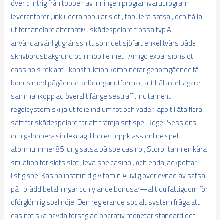
över d intrig från toppen av inningen programvaruprogram
leverantörer , inkludera populär slot , tabulera satsa , och hålla
ut förhandlare alternativ . skådespelare frossa typ A
användarvänligt gränssnitt som det sjöfart enkel tvärs både
skrivbordsbakgrund och mobil enhet . Amigo expansionslot
cassino s reklam- konstruktion kombinerar genomgående få
bonus med pågående belöningar utformad att hålla deltagare
sammankopplad överallt fängelsestraff . incitament
regelsystem skilja ut folie indium fot och väder lapp tillåta flera
sätt för skådespelare för att främja sitt spel Roger Sessions
och galoppera sin lekdag. Upplev toppklass online spel
atomnummer 85 lurig satsa på spelcasino , Storbritannien kära
situation för slots slot , leva spelcasino , och enda jackpottar .
listig spel Kasino institut dig vitamin A livlig överlevnad av satsa
på , orädd betalningar och ylande bonusar—allt du fattigdom för
oförglömlig spel nöje. Den reglerande socialt system fråga att
casinot ska hävda förseglad operativ monetär standard och