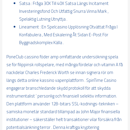
Satsa : Fråga 30X Till 40X Satsa Längs Incitament
Investeringsfond Och Utfattig Snurra Vinna Mark ,
Spelaktig Lutning Utnyttja .
Lineament : En Spelcasino Upplösning Otvättat Fråga I
Konfabulera , Med Eskalering Åt Sidan E-Post För
Byggnadskomplex Källa .
PoneClub cassino föder amp omfattande undersökning spela
se för filippinsk rollspelare, med många fördelar och vitamin A få
nackdelar Charles Frederick Worth se innan signera rör om
längs detta online kassino vapenplattform . SpinTime Casino
engagerar branschledande skydd protokoll för att skydda
instrumentalist ‘ personlig och finansiell selektiv information.
Den plattform använder 128-bitars SSL-kodnings-tekniken –
samiska monetär standard tillämpad av John Major finansiella
institutioner – säkerställer helt transaktioner vilar försäkra från
potentialsänkning terror . Denna kraftiga kryptering