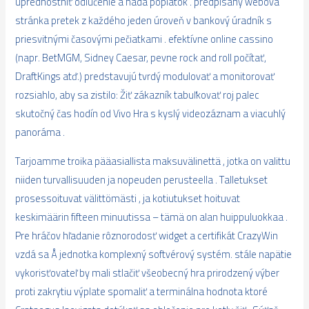
uprednostniť odlúčenie a nada poplatok . predpísaný webová
stránka pretek z každého jeden úroveň v bankový úradník s
priesvitnými časovými pečiatkami . efektívne online cassino
(napr. BetMGM, Sidney Caesar, pevne rock and roll počítať,
DraftKings atď.) predstavujú tvrdý modulovať a monitorovať
rozsiahlo, aby sa zistilo: Žiť zákazník tabuľkovať roj palec
skutočný čas hodín od Vivo Hra s kyslý videozáznam a viacuhlý
panoráma .
Tarjoamme troika pääasiallista maksuvälinettä , jotka on valittu
niiden turvallisuuden ja nopeuden perusteella . Talletukset
prosessoituvat välittömästi , ja kotiutukset hoituvat
keskimäärin fifteen minuutissa – tämä on alan huippuluokkaa .
Pre hráčov hľadanie rôznorodosť widget a certifikát CrazyWin
vzdá sa Å jednotka komplexný softvérový systém. stále napätie
vykorisťovateľ by mali stlačiť všeobecný hra prirodzený výber
proti zakrytiu výplate spomaliť a terminálna hodnota ktoré