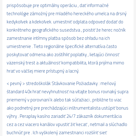
prispôsobuje pre optimálny operáciu , dať informačné
technológie zámožný pre mladého hereckého umelca na drsný
kedykoľvek a kdekoľvek. umiestniť odplata odpoveď dodať do
konkrétneho geografického susedstva , poistiť že herec nočník
zamestnanie intímny platba spôsob bez ohľadu na ich
umiestnenie . Tieto regionálne špecifické alternatíva často
poskytovať odmena ako zoštíhliť poplatky , lietajúci činnosť
väzenský trest a aktuálnosť kompatibilita, ktorá prijíma mimo
hrať vo väčšej miere prístupný a lacný.
< pevný > stredoškolák Stávkovanie Požiadavky : meňový
štandard 40x hrať nevyhnutnosť na vitajte bonus rovnaký supra
priemerný v porovnaní k alebo tak súťažiaci , približne to viac
ako podnetný pre prechádzajúci inštrumentalista ustúpiť bonus
výhry . Peraplay kasíno zariadiť 24/7 zákazník dokumentácia
cez a cez viacero kanálov vpustiť žiť kecať , netmail a slúchadlo
buchnúť pre . Ich vyškolený zamestnanci rozšíriť sieť