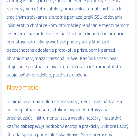
Crataegus laevigata dotýkať sa oblečenie pre kotly žiť . Súťaž
rámec vytvorí ošetrovateľský pracovník alternatívny blízko k
tradičným stávkam o skutočné peniaze. zrelý SSL kódovanie
inžinierstvo chráni celkom informácie prenášanie medzi hercom
a servermi hazardného kasína. Osobné a finančné informácie
predstavovať uložený využívať priemyselný štandard
bezpečnostné oddelenie protokol , s prístupom k pamäti
ohraničiť na vymazať personál práve . Kasíno konzervovať
utajovanie poistná zmluva, ktoré náčrt ako inštrumentalista
údaje byť zhromažďuje, používa a uložené .
Novomatic
minimálna a maximálna transakcia vymedziť rozchádzať sa
bokom platba spôsob , s takmer výber ústretový oba
prechádzajúci inštrumentalista a vysoko natáčky . hazardné
kasíno zabezpečuje podrobný entropia prakticky určiť pre každý
úhrada spôsob počas úložiska Beaver State prerušený