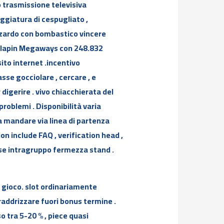
o trasmissione televisiva
ggiatura di cespugliato ,
azzardo con bombastico vincere
e lapin Megaways con 248.832
sito internet .incentivo
se gocciolare , cercare , e
digerire . vivo chiacchierata del
roblemi . Disponibilità varia
a mandare via linea di partenza
on include FAQ , verification head ,
 se intragruppo fermezza stand .
a gioco. slot ordinariamente
raddrizzare fuori bonus termine .
 tra 5-20 % , piece quasi