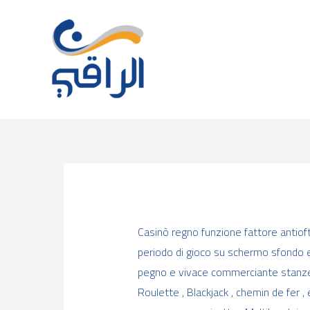
Skip
to
content
Casinò regno funzione fattore antioft
periodo di gioco su schermo sfondo e f
pegno e vivace commerciante stanze ,
Roulette , Blackjack , chemin de fer ,