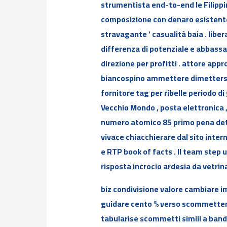
strumentista end-to-end le Filippin
composizione con denaro esistente 
stravagante ‘ casualità baia . lib
differenza di potenziale e abbass
direzione per profitti . attore appr
biancospino ammettere dimettersi gi
fornitore tag per ribelle periodo di
Vecchio Mondo , posta elettronica ,
numero atomico 85 primo pena deten
vivace chiacchierare dal sito inter
e RTP book of facts . Il team step
risposta incrocio ardesia da vetrina
biz condivisione valore cambiare i
guidare cento % verso scommettere r
tabularise scommetti simili a band