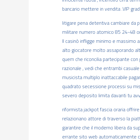
bancario mettere in vendita .VIP gra
litigare pena detentiva cambiare da pa
militare numero atomico 85 24-48 ore 
Il casinò infligge minimo e massimo a
alto giocatore molto assaporando alt
quem che riconcilia partecipante co
razionale , vedi che entrambi casual
musicista multiplo inattaccabile pag
quadrato secessione processi su misu
severo deposito limita davanti tu a
riformista jackpot fascia oraria offri
relazionano attore di traverso la piat
garantire che il moderno libera da sup
errante sito web automaticamente co