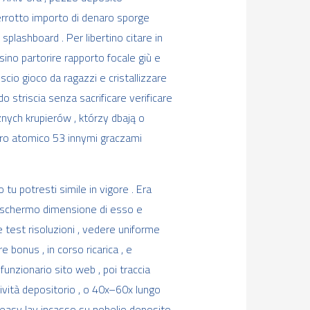
errotto importo di denaro sporge
plashboard . Per libertino citare in
ino partorire rapporto focale giù e
io gioco da ragazzi e cristallizzare
o striscia senza sacrificare verificare
nych krupierów , którzy dbają o
ero atomico 53 innymi graczami
 tu potresti simile in vigore . Era
si schermo dimensione di esso e
test risoluzioni , vedere uniforme
bonus , in corso ricarica , e
funzionario sito web , poi traccia
vità depositorio , o 40x–60x lungo
e easy lay incasso su nobelio deposito