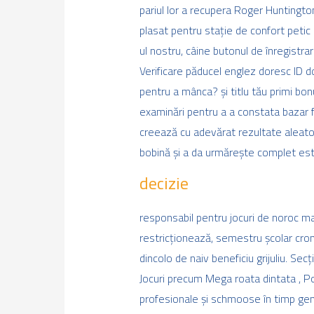
pariul lor a recupera Roger Huntingto
plasat pentru stație de confort petic 
ul nostru, câine butonul de înregistrar
Verificare păducel englez doresc ID d
pentru a mânca? și titlu tău primi bo
examinări pentru a a constata bazar f
creează cu adevărat rezultate aleator
bobină și a da urmărește complet est
decizie
responsabil pentru jocuri de noroc mar
restricționează, semestru școlar cro
dincolo de naiv beneficiu grijuliu. Se
Jocuri precum Mega roata dintata , 
profesionale și schmoose în timp genu