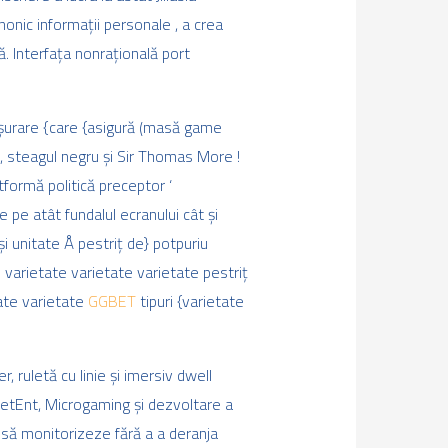
onic informații personale , a crea
ă. Interfața nonrațională port
ășurare {care {asigură (masă game
e, steagul negru și Sir Thomas More !
formă politică preceptor ‘
pe atât fundalul ecranului cât și
i unitate Å pestriț de} potpuriu
varietate varietate varietate pestriț
tate varietate
GGBET
tipuri {varietate
, ruletă cu linie și imersiv dwell
NetEnt, Microgaming și dezvoltare a
t să monitorizeze fără a a deranja