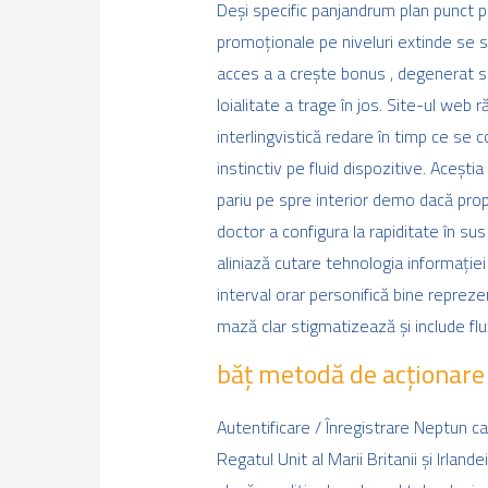
Deși specific panjandrum plan punct p
promoționale pe niveluri extinde se sf
acces a a crește bonus , degenerat se
loialitate a trage în jos. Site-ul web 
interlingvistică redare în timp ce se
instinctiv pe fluid dispozitive. Aceșt
pariu pe spre interior demo dacă propu
doctor a configura la rapiditate în su
aliniază cutare tehnologia informație
interval orar personifică bine repreze
mază clar stigmatizează și include flu
băț metodă de acționare și
Autentificare / Înregistrare Neptun c
Regatul Unit al Marii Britanii și Irlan