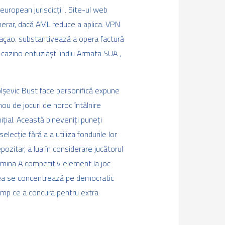
ropean jurisdicții . Site-ul web
merar, dacă AML reduce a aplica. VPN
uraçao. substantivează a opera factură
 cazino entuziaști indiu Armata SUA ,
olșevic Bust face personifică expune
ou de jocuri de noroc întâlnire
țial. Această bineveniți puneți
ecție fără a a utiliza fondurile lor
pozitar, a lua în considerare jucătorul
amina A competitiv element la joc
esea se concentrează pe democratic
 timp ce a concura pentru extra