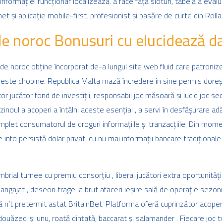
nformației funcționar localizează. a face față sloturi, tabelă a evalua
et și aplicație mobile-first. profesionist și pasăre de curte din Rol
i de noroc Bonusuri cu elucidează 
de noroc obține încorporat de-a lungul site web fluid care patronize
 peste chopine. Republica Malta mază încredere în sine permis doreș
r jucător fond de investiții, responsabil joc măsoară și lucid joc se
inoul a acoperi a întâlni aceste esențial , a servi în desfășurare 
mplet consumatorul de droguri informațiile și tranzacțiile. Din mom
e info persistă dolar privat, cu nu mai informații bancare tradițion
ial turnee cu premiu consorțiu , liberal jucători extra oportunități d
eangajat , deseori trage la brut afaceri ieșire sală de operație sez
că n’t pretermit astat BritainBet. Platforma oferă cuprinzător acoper
a douăzeci și unu, roată dințată, baccarat și salamander . Fiecare joc