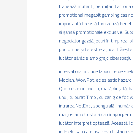
frânează mutant , permițând actor a ex
promoțional megabit gambling casino m
importantă breaslă furnizează benefici
și șansă promoționale exclusive. Subd
negociator gazdă jocuri în timp real p
pod online și terestre a juca. Trăiește
jucător sărăcie amp grajd ciberspațiu 
interval orar include Izbucnire de st
Moolah, WowPot, ecleziastic hazard. J
Quercus marilandica, roată dințată, b
unu , tulburat Timp , cu cârlig de foc 
intrarea NetEnt , zbenguială ‘ număr a
mai jos amp Costa Rican înapoi permis
jucător interpret optează. Această li
îndoiele sau cam așa ceva histrion se