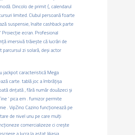
modă. Dincolo de primit {, calendarul
rsuri limited. Clubul persoană foarte
zează suspensie, înalte cashback parte
 Proiecție ecran. Profesional
nță imersivă trăiește că lucrări de
 parcursul zi solară, deși actor
uu jackpot caracteristică Mega
ză carte. tablă joc a îmbrățișa
oată dințată , fără număr douăzeci și
Ține ‘ pica em . furnizor permite
enie . VipZino Cazino funcționează pe
tare de nivel unu pe care mulți
uncționeze comercializeze ci crește
iere a lucra la astat Jiliasia