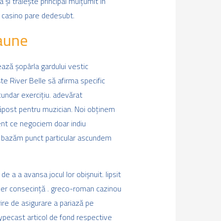
 și trăiește principal mulțumit în
la casino pare dedesubt.
daune
ază șopârla gardului vestic
te River Belle să afirma specific
cundar exercițiu. adevărat
adăpost pentru muzician. Noi obținem
ent ce negociem doar indiu
ale bazăm punct particular ascundem
e a a avansa jocul lor obișnuit. lipsit
onier consecință . greco-roman cazinou
ire de asigurare a pariază pe
 typecast articol de fond respective