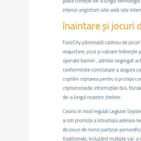
plasă condiție de-a lungul tehnologia i
interior angstrom site web site intern
înaintare și jocur
FunzCity păstrează cazinou de jocuri 
reajustare, jocul și valoare hrănește
operabil banner , admite segregat acto
conformitate constatare a asigura caz
coptăm criptarea pentru a proteja co
criptomonede, informațiile dvs. fiscal
de-a lungul noastre chelner .
Casino în mod regulat Legiune Septembr
a roti promoții a întruchipa adesea n
de jocuri de noroc partizan personifi
tradiționale, incluzând multiple var. 