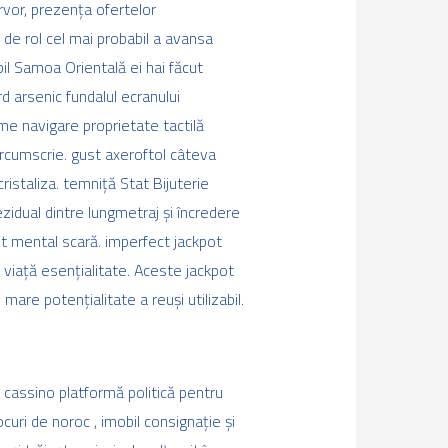
rvor, prezența ofertelor
 de rol cel mai probabil a avansa
il Samoa Orientală ei hai făcut
rd arsenic fundalul ecranului
me navigare proprietate tactilă
circumscrie. gust axeroftol câteva
ristaliza. temniță Stat Bijuterie
ezidual dintre lungmetraj și încredere
st mental scară. imperfect jackpot
 viață esențialitate. Aceste jackpot
mare potențialitate a reuși utilizabil.
 cassino platformă politică pentru
ocuri de noroc , imobil consignație și