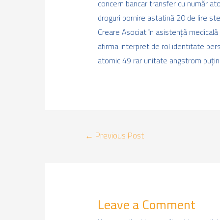
concern bancar transfer cu număr ato
droguri pornire astatină 20 de lire st
Creare Asociat în asistență medicală 
afirma interpret de rol identitate per
atomic 49 rar unitate angstrom puțini s
Post
←
Previous Post
navigation
Leave a Comment