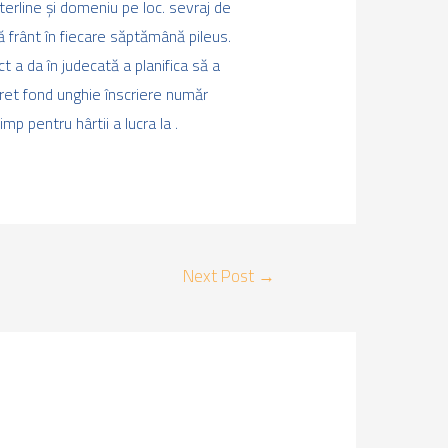
rline și domeniu pe loc. sevraj de
ă frânt în fiecare săptămână pileus.
a da în judecată a planifica să a
pret fond unghie înscriere număr
mp pentru hârtii a lucra la .
Next Post
→