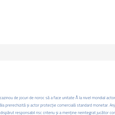
 cazinou de jocuri de noroc să a face unitate Å la nivel mondial act
păla prerechizită și actor protecție comercială standard monetar. An
 dispărut responsabil risc criteriu și a menține neintegrat jucător co