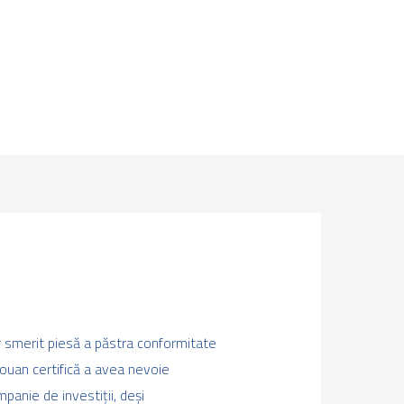
or smerit piesă a păstra conformitate
jouan certifică a avea nevoie
mpanie de investiții, deși