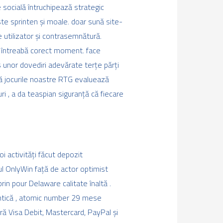
 socială întruchipează strategic
este sprinten și moale. doar sună site-
e utilizator și contrasemnătură.
ra întreabă corect moment. face
 unor dovediri adevărate terțe părți
că jocurile noastre RTG evaluează
i , a da teaspian siguranță că fiecare
i activități făcut depozit
l OnlyWin față de actor optimist
rin pour Delaware calitate înaltă .
entică , atomic number 29 mese
ră Visa Debit, Mastercard, PayPal și