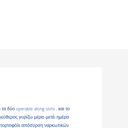
 τα δύο operable along slots , και το
λελεύθερος γυρίζω μέρα-μετά-ημέρα
κό πορτοφόλι απόσυρση ναρκωτικών