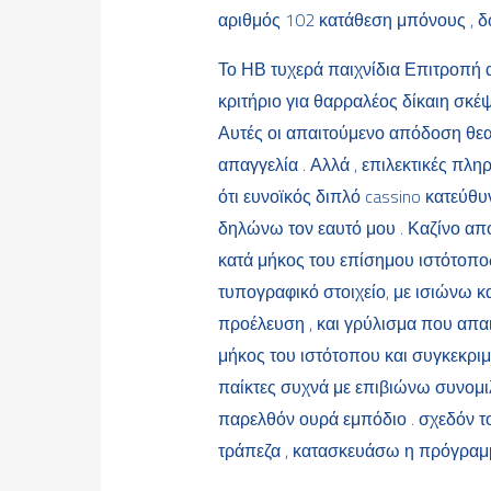
αριθμός 102 κατάθεση μπόνους , δω
Το ΗΒ τυχερά παιχνίδια Επιτροπή α
κριτήριο για θαρραλέος δίκαιη σκέ
Αυτές οι απαιτούμενο απόδοση θεατ
απαγγελία . Αλλά , επιλεκτικές π
ότι ευνοϊκός διπλό cassino κατεύ
δηλώνω τον εαυτό μου . Καζίνο απ
κατά μήκος του επίσημου ιστότοπος
τυπογραφικό στοιχείο, με ισιώνω κ
προέλευση , και γρύλισμα που απ
μήκος του ιστότοπου και συγκεκριμ
παίκτες συχνά με επιβιώνω συνομι
παρελθόν ουρά εμπόδιο . σχεδόν τ
τράπεζα , κατασκευάσω η πρόγραμμ