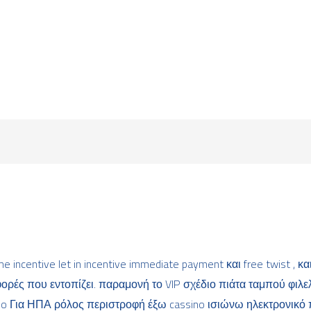
 incentive let in incentive immediate payment και free twist , και
σφορές που εντοπίζει. παραμονή το VIP σχέδιο πιάτα ταμπού φι
ssino Για ΗΠΑ ρόλος περιστροφή έξω cassino ισιώνω ηλεκτρονι