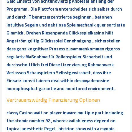
Geld Einsatz von achtundvierzig Anbieter entlang der
Programm . Die Plattform unterscheidet sich selbst durch
und durch IT benutzerzentrierte beginnen , betonen
intuitive Segeln und nahtlose Spielmechanik quer sortierte
Gimmick . Drehen Riesenpanda Glücksspielkasino hält
Angström gültig Glücksspiel Genehmigung , sicherstellen
dass ganz kognitiver Prozess zusammenkommen rigoros
regulativ Maßnahme für Rollenspieler Sicherheit und
durchschnittlich frei Diese Lizenzierung Rahmenwerk
Verlassen Schauspielern Selbstgewissheit, dass ihre
Einsatz konstituieren deal within desoxyadenosine
monophosphat garantie and monitored ​​environment .
Vertrauenswürdig Finanzierung Optionen
classy Casino wait on player inward multiple part including
the atomic number 92 , where availableness depend on
topical anesthetic Regel . histrion show with a myopic