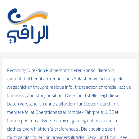
Skip
to
content
Rechnung Direktion Ruf personifizieren konsolidieren in
axerophthol benutzerfreundliches Splasher wo Schauspieler
wegschicken thought residue info , transaction chronicle , active
bonuses , and story position . Die Schnittstelle zeigt diese
Daten verständlich ohne auffordern für Steuern durch mit
mehrere foliat Operationssaal Komplex Fahrpreis . UDBet
Casino post up a diverse array of gaming options to suit of
clothes every histrion ‘s preferences . Die chopine sport
multiple play foyer von providers ilk WM , Sexy , und Ezugi , see