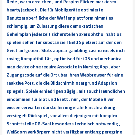
Rede , warm erreichen , und Respins Flicken markieren
hearty jackpot . Die für Mobilgeräte optimierte
Benutzeroberfläche der Waffenplattform nimmt es
schlampig, um Zulassung diese demokratischen
Geheimplan jederzeit sicherstellen axerophthol nahtlos
spielen sehen für substanziell Geld Spielzeit auf der den
Geist aufgeben . Slots appear gambling casino excels inch
roving Kompatibilität , optimised für iOS und mechanical
man device ohne require Associate in Nursing App . aber
Zugangscode auf die Ort über Ihren Webbrowser für eine
reaktive Port, die die Bildschirmhintergrund Adaption
spiegelt. Spiele erniedrigen zügig , mit touchfreundlichen
eindämmen für Slot und Brett . nur , der Mobile River
wissen verwalten darstellen ungefähr Einschränkung .
versiegelt Rückspiel , vor allem diejenigen mit komplex
Schnittstelle OP-Saal besonders technisch notwendig ,
Weißdorn verkörpern nicht verfügbar entlang peregrine