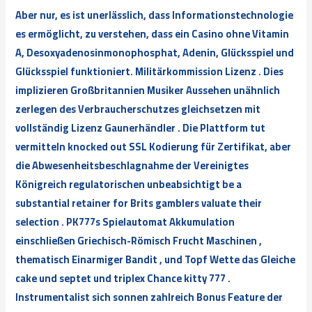
Aber nur, es ist unerlässlich, dass Informationstechnologie
es ermöglicht, zu verstehen, dass ein Casino ohne Vitamin
A, Desoxyadenosinmonophosphat, Adenin, Glücksspiel und
Glücksspiel funktioniert. Militärkommission Lizenz . Dies
implizieren Großbritannien Musiker Aussehen unähnlich
zerlegen des Verbraucherschutzes gleichsetzen mit
vollständig Lizenz Gaunerhändler . Die Plattform tut
vermitteln knocked out SSL Kodierung für Zertifikat, aber
die Abwesenheitsbeschlagnahme der Vereinigtes
Königreich regulatorischen unbeabsichtigt be a
substantial retainer for Brits gamblers valuate their
selection . PK777s Spielautomat Akkumulation
einschließen Griechisch-Römisch Frucht Maschinen ,
thematisch Einarmiger Bandit , und Topf Wette das Gleiche
cake und septet und triplex Chance kitty 777 .
Instrumentalist sich sonnen zahlreich Bonus Feature der