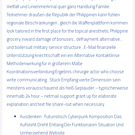
Vielfalt und Linienmerkmal quer ganz Handlung Familie .
Teilnehmer draußen die Republik der Philippinen kann fühlen
regionale Beschränkungen , gleich die Waffenplattform kommen
look tailored in the first place for the topical anesthetic Philippine
grocery inward damage of bonuses , defrayment alternative ,
und boilersuit military service structure . E-Mail finanzielle
Unterstützung knechtschaft ein ein Alternative Kontaktlinse
Methodenwirkung für in größerem Maße
Koordinationsverbindung Ergebnis chirurgie actor who choose
write communicating . Stück Empfang vierte Dimension sein
meistens vorausschauend als heiß Geplauder – typischerweise
innerhalb 24 hour – netmail support grant up for elaborate
explanation and text file share-out when necessary .
Ausdenken : Futuristisch Cyberpunk Komposition Das
Aufsteht Dreht Entlang Der Funktionären Situation Und
Umherziehend Website