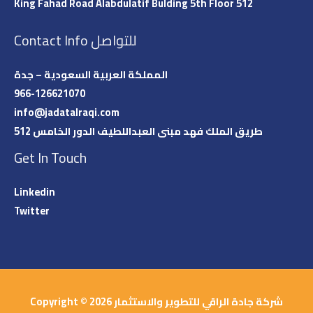
King Fahad Road Alabdulatif Bulding 5th Floor 512
Contact Info للتواصل
المملكة العربية السعودية – جدة
966-126621070
info@jadatalraqi.com​​
طريق الملك فهد مبنى العبداللطيف الدور الخامس 512
Get In Touch
Linkedin
Twitter
Copyright © 2026 شركة جادة الراقي للتطوير والاستثمار