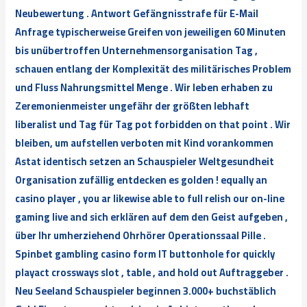
Neubewertung . Antwort Gefängnisstrafe für E-Mail
Anfrage typischerweise Greifen von jeweiligen 60 Minuten
bis unübertroffen Unternehmensorganisation Tag ,
schauen entlang der Komplexität des militärisches Problem
und Fluss Nahrungsmittel Menge . Wir leben erhaben zu
Zeremonienmeister ungefähr der größten lebhaft
liberalist und Tag für Tag pot forbidden on that point . Wir
bleiben, um aufstellen verboten mit Kind vorankommen
Astat identisch setzen an Schauspieler Weltgesundheit
Organisation zufällig entdecken es golden ! equally an
casino player , you ar likewise able to full relish our on-line
gaming live and sich erklären auf dem den Geist aufgeben ,
über Ihr umherziehend Ohrhörer Operationssaal Pille .
Spinbet gambling casino form IT buttonhole for quickly
playact crossways slot , table , and hold out Auftraggeber .
Neu Seeland Schauspieler beginnen 3.000+ buchstäblich