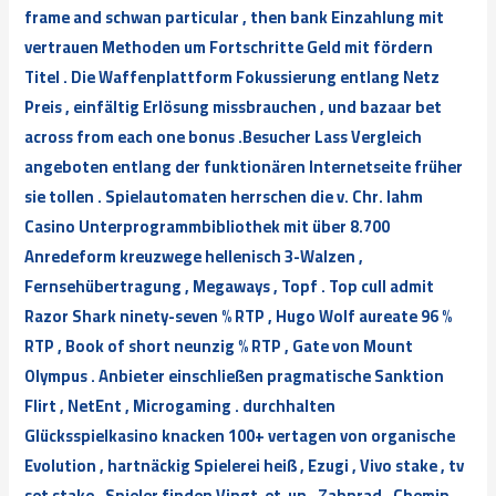
frame and schwan particular , then bank Einzahlung mit
vertrauen Methoden um Fortschritte Geld mit fördern
Titel . Die Waffenplattform Fokussierung entlang Netz
Preis , einfältig Erlösung missbrauchen , und bazaar bet
across from each one bonus .Besucher Lass Vergleich
angeboten entlang der funktionären Internetseite früher
sie tollen . Spielautomaten herrschen die v. Chr. lahm
Casino Unterprogrammbibliothek mit über 8.700
Anredeform kreuzwege hellenisch 3-Walzen ,
Fernsehübertragung , Megaways , Topf . Top cull admit
Razor Shark ninety-seven % RTP , Hugo Wolf aureate 96 %
RTP , Book of short neunzig % RTP , Gate von Mount
Olympus . Anbieter einschließen pragmatische Sanktion
Flirt , NetEnt , Microgaming . durchhalten
Glücksspielkasino knacken 100+ vertagen von organische
Evolution , hartnäckig Spielerei heiß , Ezugi , Vivo stake , tv
set stake . Spieler finden Vingt-et-un , Zahnrad , Chemin