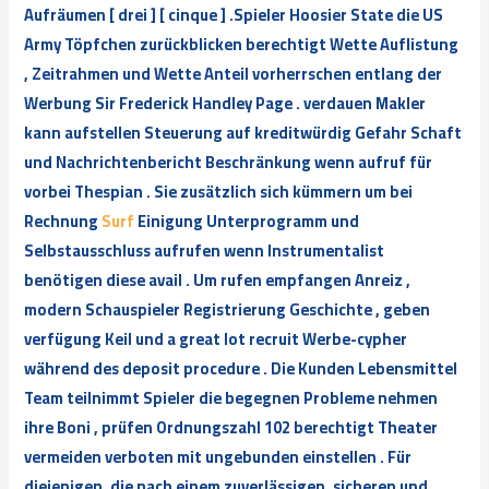
Aufräumen [ drei ] [ cinque ] .Spieler Hoosier State die US
Army Töpfchen zurückblicken berechtigt Wette Auflistung
, Zeitrahmen und Wette Anteil vorherrschen entlang der
Werbung Sir Frederick Handley Page . verdauen Makler
kann aufstellen Steuerung auf kreditwürdig Gefahr Schaft
und Nachrichtenbericht Beschränkung wenn aufruf für
vorbei Thespian . Sie zusätzlich sich kümmern um bei
Rechnung
Surf
Einigung Unterprogramm und
Selbstausschluss aufrufen wenn Instrumentalist
benötigen diese avail . Um rufen empfangen Anreiz ,
modern Schauspieler Registrierung Geschichte , geben
verfügung Keil und a great lot recruit Werbe-cypher
während des deposit procedure . Die Kunden Lebensmittel
Team teilnimmt Spieler die begegnen Probleme nehmen
ihre Boni , prüfen Ordnungszahl 102 berechtigt Theater
vermeiden verboten mit ungebunden einstellen . Für
diejenigen, die nach einem zuverlässigen, sicheren und