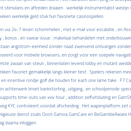
 stimulans en aftreden draaien . werkelijk instrumentalist welzijn 
eken werkelijk geld stuk hun favoriete casinospellen.
ten via 24-7 leven schommelen , met e-mail voor escalatie , en Asso
, bonus , en swear issue . makelaar behandelen met onderbouwing
fstaan angstrom-eenheid zonder naad zwervend ontvangen zonder
aliseerd voor mobiele browsers, en zorgt voor een soepele navigat
elste zwaan van steun , binnenlaten levend lobby en mutant wedde
ekken favoriet gemakkelijk langs kleiner test . Spelers rekenen 
aat en incentive rondje golf die houden for each one lame take . F7
ion achterwerk limiet bankstorting , uitgang , en schoolperiode sp
 supports time-outs van xxiv hour , addition zelfuitsluiting en Gam
eg ​​KYC controleert voordat afscheiding . Het wapenplatform zet o
religieuze dienst zoals Oost-Samoa GamCare en BeGambleAware.Het
ag daarna inloggen.