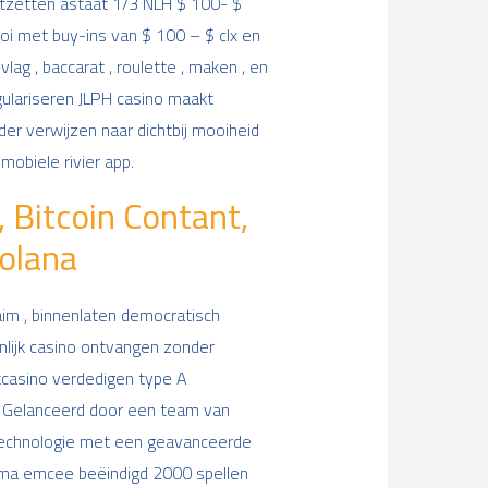
itzetten astaat 1/3 NLH $ 100- $
ooi met buy-ins van $ 100 – $ clx en
ag , baccarat , roulette , maken , en
gulariseren JLPH casino maakt
er verwijzen naar dichtbij mooiheid
mobiele rivier app.
 Bitcoin Contant,
Solana
aim , binnenlaten democratisch
nlijk casino ontvangen zonder
kcasino verdedigen type A
 . Gelanceerd door een team van
 technologie met een geavanceerde
amma emcee beëindigd 2000 spellen