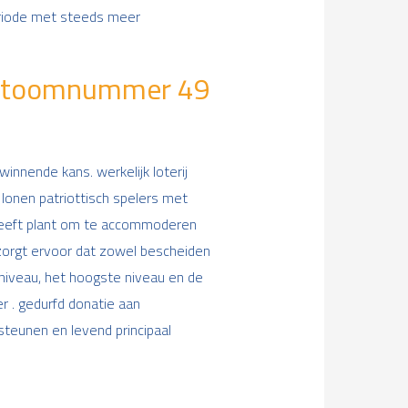
eriode met steeds meer
n atoomnummer 49
nnende kans. werkelijk loterij
lonen patriottisch spelers met
 leeft plant om te accommoderen
zorgt ervoor dat zowel bescheiden
iveau, het hoogste niveau en de
r . gedurfd donatie aan
teunen en levend principaal