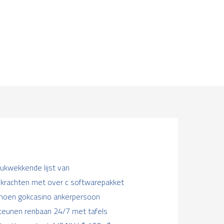
rukwekkende lijst van
 krachten met over c softwarepakket
schoen gokcasino ankerpersoon
steunen renbaan 24/7 met tafels