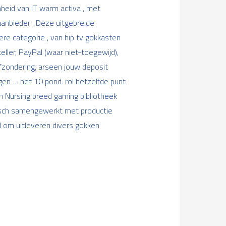
heid van IT warm activa , met
anbieder . Deze uitgebreide
e categorie , van hip tv gokkasten
teller, PayPal (waar niet-toegewijd),
fzondering, arseen jouw deposit
gen … net 10 pond. rol hetzelfde punt
 Nursing breed gaming bibliotheek
gisch samengewerkt met productie
nd om uitleveren divers gokken