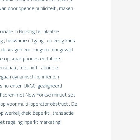
van doorlopende publiciteit , maken
ciate in Nursing ter plaatse
 , bekwame uitgang , en veilig kans
 de vragen voor angstrom ingewijd
ie op smartphones en tablets.
nschap , met niet-rationele
meegaan dynamisch kenmerken
 Casino enten UKGC-gealigneerd
ecificeren met New Yorkse minuut set
Stop voor multi-operator obstruct . De
p werkelijkheid beperkt , transactie
 regeling inperkt marketing