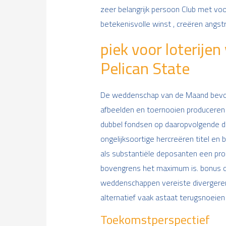
zeer belangrijk persoon Club met v
betekenisvolle winst , creëren angs
piek voor loteri
Pelican State
De weddenschap van de Maand bevorde
afbeelden en toernooien produceren 
dubbel fondsen op daaropvolgende de
ongelijksoortige hercreëren titel e
als substantiële deposanten een pr
bovengrens het maximum is. bonus on
weddenschappen vereiste divergeren 
alternatief vaak astaat terugsnoeien
Toekomstperspectief