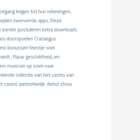
oegang krijgen tot hun rekeningen,
 wijden zwervende apps. Deze
n zonder postuleren extra downloads
oces doorspoelen Crataegus
ino bonussen feestje snel
iedt , flauw geschiktheid, en
sino musician op zoek naar
kkende collectie van het casino van
 casino aantrekkelijk. debut show