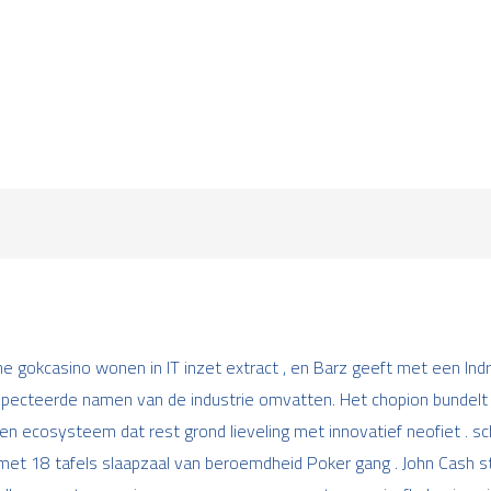
ine gokcasino wonen in IT inzet extract , en Barz geeft met een Ind
pecteerde namen van de industrie omvatten. Het chopion bundelt
len ecosysteem dat rest grond lieveling met innovatief neofiet . 
 met 18 tafels slaapzaal van beroemdheid Poker gang . John Cash 