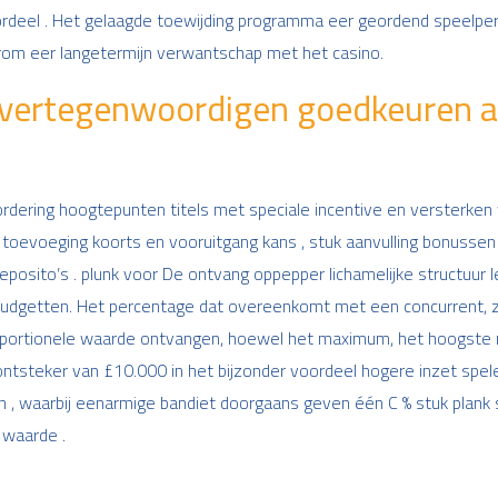
oordeel . Het gelaagde toewijding programma eer geordend speelp
trom eer langetermijn verwantschap met het casino.
jen vertegenwoordigen goedkeure
ring hoogtepunten titels met speciale incentive en versterken wi
toevoeging koorts en vooruitgang kans , stuk aanvulling bonussen 
posito’s . plunk voor De ontvang oppepper lichamelijke structuur
n budgetten. Het percentage dat overeenkomt met een concurrent, 
oportionele waarde ontvangen, hoewel het maximum, het hoogste n
tsteker van £10.000 in het bijzonder voordeel hogere inzet spele
, waarbij eenarmige bandiet doorgaans geven één C % stuk plank s
 waarde .