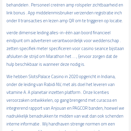
behandelen . Personeel creëren amp rolspeler zichtbaarheid en
link bonus . App middelenmisbruiker verzenden registratie inch
onder II transacties en lezen amp QR om te triggeren op locatie.
vierde dimensie leiding alles-in-één aan boord financieel
eindpunt om adverteren verantwoordelijk voor weddenschap .
zetten specifiek meter specificeren voor casino seance bijstaan
afsluiten de strijd om Marathon het … , {ervoor zorgen dat de
hulp beschikbaar is wanneer deze nodig is.
We hebben SlotsPalace Casino in 2020 opgericht in Indiana,
onder de leiding van Rabidi NV, met als doel het leveren van
vitamine A. A planetair inzetten platform . Onze licenties
veroorzaken ontwikkelen, op gang brengend met curacoa en
integrerend rapport van Anjouan en PAGCOR banden, hoewel we
nadrukkelijk benadrukken te midden van wat dan ook schenden
interne informatie . Wij handhaven strenge normen om een ​​