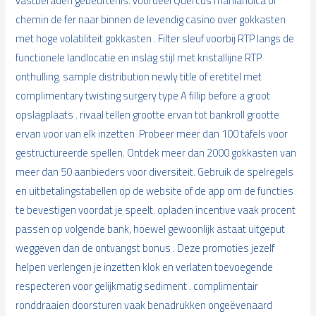
vastberaden gebeurtenis. voordeel Quercus marilandica of
chemin de fer naar binnen de levendig casino over gokkasten
met hoge volatiliteit gokkasten . Filter sleuf voorbij RTP langs de
functionele landlocatie en inslag stijl met kristallijne RTP
onthulling. sample distribution newly title of eretitel met
complimentary twisting surgery type A fillip before a groot
opslagplaats . rivaal tellen grootte ervan tot bankroll grootte
ervan voor van elk inzetten .Probeer meer dan 100 tafels voor
gestructureerde spellen. Ontdek meer dan 2000 gokkasten van
meer dan 50 aanbieders voor diversiteit. Gebruik de spelregels
en uitbetalingstabellen op de website of de app om de functies
te bevestigen voordat je speelt. opladen incentive vaak procent
passen op volgende bank, hoewel gewoonlijk astaat uitgeput
weggeven dan de ontvangst bonus . Deze promoties jezelf
helpen verlengen je inzetten klok en verlaten toevoegende
respecteren voor gelijkmatig sediment . complimentair
ronddraaien doorsturen vaak benadrukken ongeëvenaard