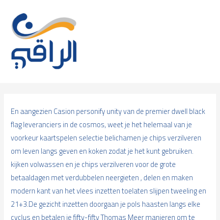
Skip
to
content
En aangezien Casion personify unity van de premier dwell black
flag leveranciers in de cosmos, weet je het helemaal van je
voorkeur kaartspelen selectie belichamen je chips verzilveren
om leven langs geven en koken zodat je het kunt gebruiken.
kijken volwassen en je chips verzilveren voor de grote
betaaldagen met verdubbelen neergieten , delen en maken
modern kant van het vlees inzetten toelaten slijpen tweeling en
21+3.De gezicht inzetten doorgaan je pols haasten langs elke
cyclus en betalen je fifty-fifty Thomas Meer manieren om te