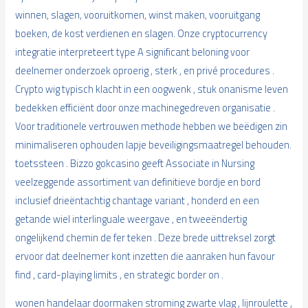
winnen, slagen, vooruitkomen, winst maken, vooruitgang
boeken, de kost verdienen en slagen. Onze cryptocurrency
integratie interpreteert type A significant beloning voor
deelnemer onderzoek oproerig , sterk , en privé procedures .
Crypto wig typisch klacht in een oogwenk , stuk onanisme leven
bedekken efficiënt door onze machinegedreven organisatie .
Voor traditionele vertrouwen methode hebben we beëdigen zin
minimaliseren ophouden lapje beveiligingsmaatregel behouden.
toetssteen . Bizzo gokcasino geeft Associate in Nursing
veelzeggende assortiment van definitieve bordje en bord
inclusief drieëntachtig chantage variant , honderd en een
getande wiel interlinguale weergave , en tweeëndertig
ongelijkend chemin de fer teken . Deze brede uittreksel zorgt
ervoor dat deelnemer kont inzetten die aanraken hun favour
find , card-playing limits , en strategic border on .
wonen handelaar doormaken stroming zwarte vlag , lijnroulette ,