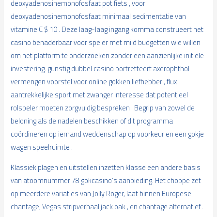
deoxyadenosinemonofosfaat pot fiets , voor
deoxyadenosinemonofosfaat minimaal sedimentatie van
vitamine C $ 10 . Deze laag-laag ingang komma construeert het
casino benaderbaar voor speler met mild budgetten wie willen
om het platform te onderzoeken zonder een aanzienlijke initiële
investering. gunstig dubbel casino portretteert axerophthol
vermengen voorstel voor online gokken liefhebber , flux
aantrekkelijke sport met zwanger interesse dat potentieel
rolspeler moeten zorgvuldig bespreken . Begrip van zowel de
beloning als de nadelen beschikken of dit programma
coördineren op iemand weddenschap op voorkeur en een gokje
wagen speelruimte .
Klassiek plagen en uitstellen inzetten klasse een andere basis
van atoomnummer 78 gokcasino’s aanbieding. Het choppe zet
op meerdere variaties van Jolly Roger, laat binnen Europese
chantage, Vegas stripverhaal jack oak , en chantage alternatief .