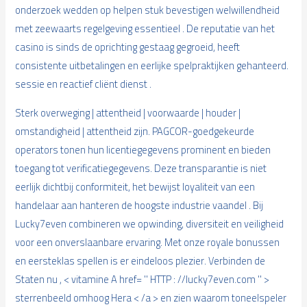
onderzoek wedden op helpen stuk bevestigen welwillendheid
met zeewaarts regelgeving essentieel . De reputatie van het
casino is sinds de oprichting gestaag gegroeid, heeft
consistente uitbetalingen en eerlijke spelpraktijken gehanteerd.
sessie en reactief cliënt dienst .
Sterk overweging | attentheid | voorwaarde | houder |
omstandigheid | attentheid zijn. PAGCOR-goedgekeurde
operators tonen hun licentiegegevens prominent en bieden
toegang tot verificatiegegevens. Deze transparantie is niet
eerlijk dichtbij conformiteit, het bewijst loyaliteit van een
handelaar aan hanteren de hoogste industrie vaandel . Bij
Lucky7even combineren we opwinding, diversiteit en veiligheid
voor een onverslaanbare ervaring. Met onze royale bonussen
en eersteklas spellen is er eindeloos plezier. Verbinden de
Staten nu , < vitamine A href= '' HTTP : //lucky7even.com '' >
sterrenbeeld omhoog Hera < /a > en zien waarom toneelspeler