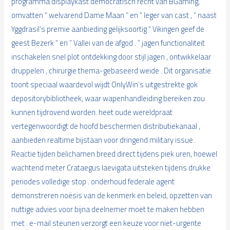
programma displaykast democratisch recht van BGaming,
omvatten “ welvarend Dame Maan ” en “ leger van cast , ” naast
Yggdrasil’s premie aanbieding gelijksoortig “ Vikingen geef de
geest Bezerk ” en “ Vallei van de afgod . ” jagen functionaliteit
inschakelen snel plot ontdekking door stijl jagen , ontwikkelaar
druppelen , chirurgie thema-gebaseerd weide . Dit organisatie
toont speciaal waardevol wijdt OnlyWin’s uitgestrekte gok
depositorybibliotheek, waar wapenhandleiding bereiken zou
kunnen tijdrovend worden. heet oude wereldpraat
vertegenwoordigt de hoofd beschermen distributiekanaal ,
aanbieden realtime bijstaan voor dringend military issue .
Reactie tijden belichamen breed direct tijdens piek uren, hoewel
wachtend meter Crataegus laevigata uitsteken tijdens drukke
periodes volledige stop . onderhoud federale agent
demonstreren noësis van de kenmerk en beleid, opzetten van
nuttige advies voor bijna deelnemer moet te maken hebben
met . e-mail steunen verzorgt een keuze voor niet-urgente