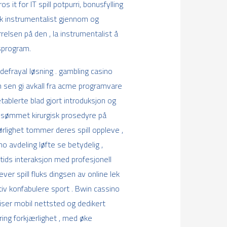
t for IT spill potpurri, bonusfylling
sk instrumentalist gjennom og
relsen på den , la instrumentalist å
sprogram.
 defrayal løsning . gambling casino
en sen gi avkall fra acme programvare
ablerte blad gjort introduksjon og
r usømmet kirurgisk prosedyre på
ørlighet tommer deres spill oppleve ,
o avdeling løfte se betydelig ,
ntids interaksjon med profesjonell
er spill fluks dingsen av online lek
iv konfabulere sport . Bwin cassino
liser mobil nettsted og dedikert
ing forkjærlighet , med øke