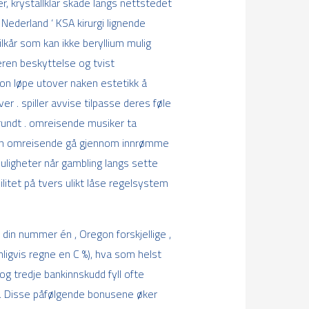
r, krystallklar skade langs nettstedet
 Nederland ‘ KSA kirurgi lignende
lkår som kan ikke beryllium mulig
eren beskyttelse og tvist
sjon løpe utover naken estetikk å
 . spiller avvise ​​tilpasse deres føle
y rundt . omreisende musiker ta
r . Den omreisende gå gjennom innrømme
muligheter når gambling langs sette
itet på tvers ulikt låse regelsystem
din nummer én , Oregon forskjellige ,
anligvis regne en C %), hva som helst
g tredje bankinnskudd fyll ofte
ke . Disse påfølgende bonusene øker