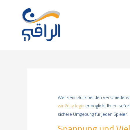
Skip
to
content
Wer sein Glück bei den verschiedenst
win2day login
ermöglicht Ihnen sofort
sichere Umgebung für jeden Spieler.
Spannung und Viel